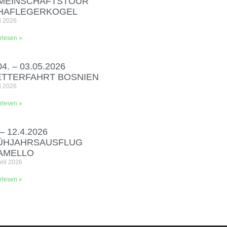
MEINSCHAFTSTOUR
HAFLEGERKOGEL
i 2026
rlesen »
04. – 03.05.2026
ETTERFAHRT BOSNIEN
i 2026
rlesen »
 – 12.4.2026
ÜHJAHRSAUSFLUG
AMELLO
pril 2026
rlesen »