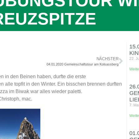
9 ÜBUNGSTOUR W
REUZSPITZE
15.
KI
NÄCHSTER
22. J
04.01.2020 Gemeinschaftstour am Kolsassberg
Weite
 in den Beinen haben, durfte die erste
n alle topfit in den Winter. Ein bisschen brennen durften
26.
za im Biwak war alles wieder paletti.
GE
Christoph, mac.
LI
7. Ma
Weite
01.