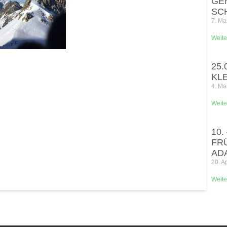
GE
SC
7. Ma
Weite
25.
KL
4. Ma
Weite
10.
FR
AD
20. A
Weite