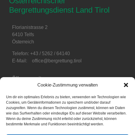
Österreichischer
Bergrettungsdienst Land Tirol
Florianistrasse 2
6410 Telfs
Österreich
Telefon: +43 / 5262 / 64140
E-Mail: office@bergrettung.tirol
Öffnungszeiten
:
Cookie-Zustimmung verwalten
Mo-Do: 08:00-17:00
Fr: 08:00-12:00
Um dir ein optimales Erlebnis zu bieten, verwenden wir Technologien wie
Cookies, um Geräteinformationen zu speichern und/oder darauf
Telefonzeiten
:
zuzugreifen. Wenn du diesen Technologien zustimmst, können wir Daten
Mo-Fr: 08:00-12:00
wie das Surfverhalten oder eindeutige IDs auf dieser Website verarbeiten.
Wenn du deine Zustimmung nicht erteilst oder zurückziehst, können
bestimmte Merkmale und Funktionen beeinträchtigt werden.