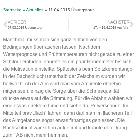
Startseite
»
Aktuelles
»
11.04.2015 Übungstour
VORIGER
NÄCHSTER
07.03.2015 Übungstour
17. – 19.4.2015 Ausfahrt
Manchmal muss man sich ganz einfach von den
Bedingungen überraschen lassen. Nachdem
Wetterprognose und Frühtemperaturen nicht gerade zu einer
Schitour einluden, dauerte es ein paar Höhenmeter bis sich
die Motivation einstellte. Spätestens beim Spitzkehrentango
in der Bachschlucht unterhalb der Zeischalm wurden wir
hellwach. Ab der Alm wird man vom Ambiente ohnehin
mitgerissen, einzig die Sorge über die Schneequalität
drückte etwas auf die Stimmung. Für die Abfahrt wählten wir
eine etwas direktere Linie und siehe da, Pulverschnee. Im
Mittelteil brav „flach“ fahren, dann darf man im flacheren Teil
des Almgeländes sogar etwas firnartiges geniessen. Die
Bachschlucht war schön aufgefirnt und konnte den Drang
zum TAB nicht mehr hemmen.