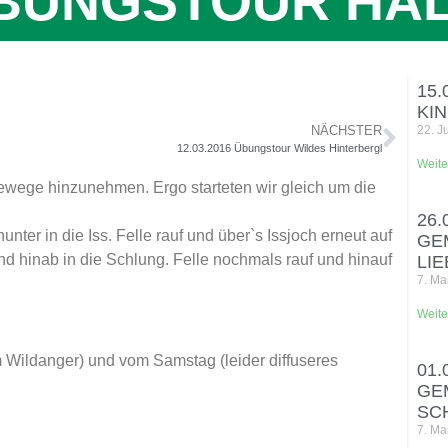
 ÜBUNGSTOUR HA
15.
KI
NÄCHSTER
22. J
12.03.2016 Übungstour Wildes Hinterbergl
Weite
sewege hinzunehmen. Ergo starteten wir gleich um die
26.
unter in die Iss. Felle rauf und über`s Issjoch erneut auf
GE
und hinab in die Schlung. Felle nochmals rauf und hinauf
LI
7. Ma
Weite
 Wildanger) und vom Samstag (leider diffuseres
01.
GE
SC
7. Ma