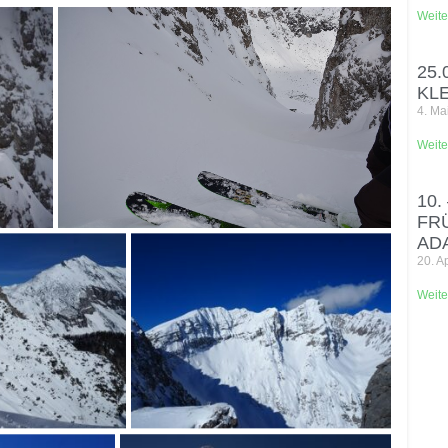
Weite
25.
KL
4. Ma
Weite
10.
FR
AD
20. A
Weite