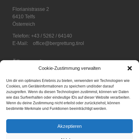
Florianistrasse 2
6410 Telfs
Österreich
Telefon: +43 / 5262 / 64140
E-Mail: office@bergrettung.tirol
Öffnungszeiten
:
Cookie-Zustimmung verwalten
Mo-Do: 08:00-17:00
Fr: 08:00-12:00
Um dir ein optimales Erlebnis zu bieten, verwenden wir Technologien wie
Cookies, um Geräteinformationen zu speichern und/oder darauf
Telefonzeiten
:
zuzugreifen. Wenn du diesen Technologien zustimmst, können wir Daten
Mo-Fr: 08:00-12:00
wie das Surfverhalten oder eindeutige IDs auf dieser Website verarbeiten.
Wenn du deine Zustimmung nicht erteilst oder zurückziehst, können
bestimmte Merkmale und Funktionen beeinträchtigt werden.
Akzeptieren