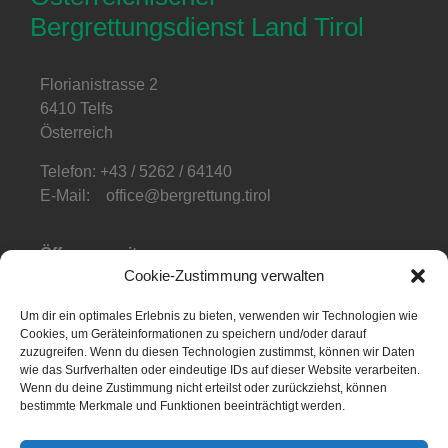
Bergrettungsdienst Land Tirol
Florianistrasse 2
6410 Telfs
Österreich
Telefon: +43 / 5262 / 64140
E-Mail: office@bergrettung.tirol
Öffnungszeiten
:
Cookie-Zustimmung verwalten
Mo-Do: 08:00-17:00
Fr: 08:00-12:00
Um dir ein optimales Erlebnis zu bieten, verwenden wir Technologien wie
Cookies, um Geräteinformationen zu speichern und/oder darauf
Telefonzeiten
:
zuzugreifen. Wenn du diesen Technologien zustimmst, können wir Daten
Mo-Fr: 08:00-12:00
wie das Surfverhalten oder eindeutige IDs auf dieser Website verarbeiten.
Wenn du deine Zustimmung nicht erteilst oder zurückziehst, können
bestimmte Merkmale und Funktionen beeinträchtigt werden.