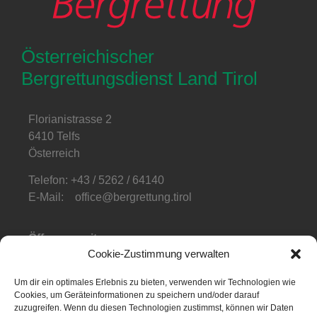
Österreichischer
Bergrettungsdienst Land Tirol
Florianistrasse 2
6410 Telfs
Österreich
Telefon: +43 / 5262 / 64140
E-Mail: office@bergrettung.tirol
Öffnungszeiten
:
Cookie-Zustimmung verwalten
Mo-Do: 08:00-17:00
Fr: 08:00-12:00
Um dir ein optimales Erlebnis zu bieten, verwenden wir Technologien wie
Cookies, um Geräteinformationen zu speichern und/oder darauf
Telefonzeiten
:
zuzugreifen. Wenn du diesen Technologien zustimmst, können wir Daten
Mo-Fr: 08:00-12:00