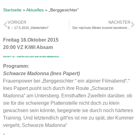
Startseite
»
Aktuelles
»
„Berggesichter“
VORIGER
NÄCHSTER
9. – 17.5.2015 „Kletterfahrt“
Der nächste Winter kommt bestimmt…
Freitag 16.Oktober 2015
20:00 VZ KiWi Absam
EINTRITT 10.-“ KARTEN EXCLUSIV NUR AN DER ABENDKASSA.
Programm:
Schwarze Madonna (Ines Papert)
Frauenpower bei „Berggesichter “ ein alpiner Filmabend“.“
Ines Papert pusht sich durch ihre Route „Schwarze
Madonna“ am Untersberg. Ernsthaften Zweifeln darüber, ob
sie für die schwierige Plattenstelle nicht doch zu klein
gewachsen sein könnte, begegnete sie durch noch härteres
Training. Und letztendlich gilt“es ist nie zu spät, der Kummer
vergeht, Schwarze Madonna“
„