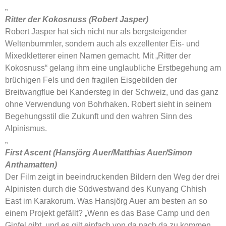
„
Ritter der Kokosnuss (Robert Jasper)
Robert Jasper hat sich nicht nur als bergsteigender
Weltenbummler, sondern auch als exzellenter Eis- und
Mixedkletterer einen Namen gemacht. Mit „Ritter der
Kokosnuss“ gelang ihm eine unglaubliche Erstbegehung am
brüchigen Fels und den fragilen Eisgebilden der
Breitwangflue bei Kandersteg in der Schweiz, und das ganz
ohne Verwendung von Bohrhaken. Robert sieht in seinem
Begehungsstil die Zukunft und den wahren Sinn des
Alpinismus.
„
First Ascent (Hansjörg Auer/Matthias Auer/Simon
Anthamatten)
Der Film zeigt in beeindruckenden Bildern den Weg der drei
Alpinisten durch die Südwestwand des Kunyang Chhish
East im Karakorum. Was Hansjörg Auer am besten an so
einem Projekt gefällt? „Wenn es das Base Camp und den
Gipfel gibt, und es gilt einfach von da nach da zu kommen,