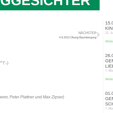
GGESICHTER“
15.
KI
NÄCHSTER
22. J
4.9.2013 Übung Baumbergung
Weite
26.
GE
“7.-)
LI
7. Ma
Weite
01.
erer, Peter Plattner und Max Zipser)
GE
SC
7. Ma