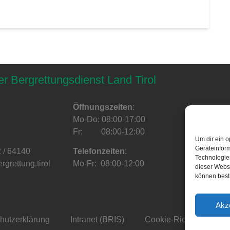
er Bergrettungsdienst Land Tirol
Öffnungszeiten
:
Mo-Do: 08:00-17:00
Fr: 08:00-12:00
Um dir ein o
Geräteinfor
2 / 64140
Telefonzeiten
:
Technologien
grettung.tirol
Mo-Fr: 08:00-12:00
dieser Websi
können best
Akz
hutzerklärung
Intranet (BRIS)
Cookie-Richtlinie (EU)