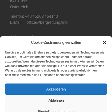
6410 Telfs
Österreich
Telefon: +43 / 5262 / 64140
E-Mail: office@bergrettung.tirol
Öffnungszeiten
:
Cookie-Zustimmung verwalten
Mo-Do: 08:00-17:00
Fr: 08:00-12:00
Um dir ein optimales Erlebnis zu bieten, verwenden wir Technologien wie
Cookies, um Geräteinformationen zu speichern und/oder darauf
Telefonzeiten
:
zuzugreifen. Wenn du diesen Technologien zustimmst, können wir Daten
Mo-Fr: 08:00-12:00
wie das Surfverhalten oder eindeutige IDs auf dieser Website verarbeiten.
Wenn du deine Zustimmung nicht erteilst oder zurückziehst, können
bestimmte Merkmale und Funktionen beeinträchtigt werden.
Akzeptieren
NOTFALL APP
Ablehnen
Einstellungen ansehen