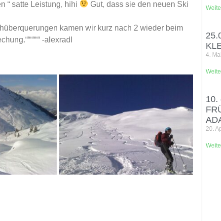
 “ satte Leistung, hihi
Gut, dass sie den neuen Ski
Weite
chüberquerungen kamen wir kurz nach 2 wieder beim
25.
hung.““““““ -alexradl
KL
4. Ma
Weite
10.
FR
AD
20. A
Weite