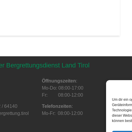
er Bergrettungsdienst Land Tirol
Öffnungszeiten
:
Mo-Do: 08:00-17:00
Fr: 08:00-12:00
Um dir ein o
Geräteinfor
2 / 64140
Telefonzeiten
:
Technologien
grettung.tirol
Mo-Fr: 08:00-12:00
dieser Websi
können best