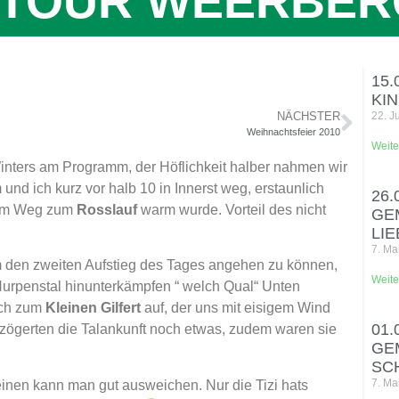
TOUR WEERBER
15.
KI
NÄCHSTER
22. J
Weihnachtsfeier 2010
Weite
inters am Programm, der Höflichkeit halber nahmen wir
 und ich kurz vor halb 10 in Innerst weg, erstaunlich
26.
s am Weg zum
Rosslauf
warm wurde. Vorteil des nicht
GE
LI
7. Ma
 Um den zweiten Aufstieg des Tages angehen zu können,
Weite
Nurpenstal hinunterkämpfen “ welch Qual“ Unten
och zum
Kleinen Gilfert
auf, der uns mit eisigem Wind
01.
rzögerten die Talankunft noch etwas, zudem waren sie
GE
SC
7. Ma
inen kann man gut ausweichen. Nur die Tizi hats