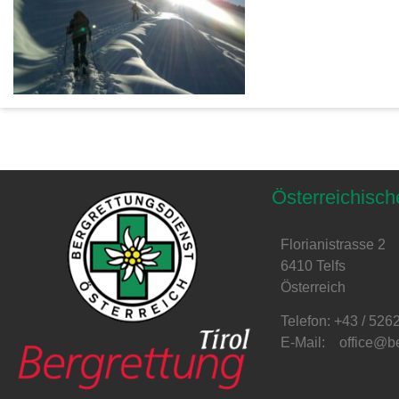
Österreichisch
Florianistrasse 2
6410 Telfs
Österreich
Telefon: +43 / 526
E-Mail: office@ber