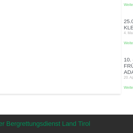
Weite
25.
KL
4. Ma
Weite
10.
FR
AD
20. A
Weite
er Bergrettungsdienst Land Tirol