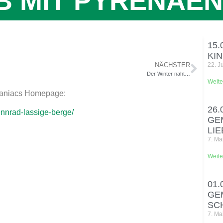
B MIT PYRENÄEN
15.
KI
NÄCHSTER
22. J
Der Winter naht…
Weite
-maniacs Homepage:
26.
nnrad-lassige-berge/
GE
LI
7. Ma
Weite
01.
GE
SC
7. Ma