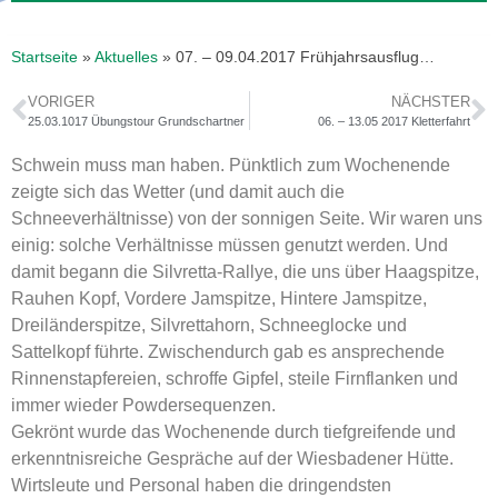
Startseite
»
Aktuelles
»
07. – 09.04.2017 Frühjahrsausflug…
VORIGER
NÄCHSTER
25.03.1017 Übungstour Grundschartner
06. – 13.05 2017 Kletterfahrt
Schwein muss man haben. Pünktlich zum Wochenende
zeigte sich das Wetter (und damit auch die
Schneeverhältnisse) von der sonnigen Seite. Wir waren uns
einig: solche Verhältnisse müssen genutzt werden. Und
damit begann die Silvretta-Rallye, die uns über Haagspitze,
Rauhen Kopf, Vordere Jamspitze, Hintere Jamspitze,
Dreiländerspitze, Silvrettahorn, Schneeglocke und
Sattelkopf führte. Zwischendurch gab es ansprechende
Rinnenstapfereien, schroffe Gipfel, steile Firnflanken und
immer wieder Powdersequenzen.
Gekrönt wurde das Wochenende durch tiefgreifende und
erkenntnisreiche Gespräche auf der Wiesbadener Hütte.
Wirtsleute und Personal haben die dringendsten