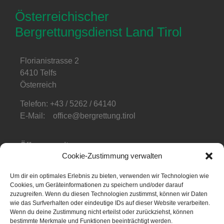
Österreichischer
Bergrettungsdienst Land Tirol
Florianistrasse 2
6410 Telfs
Österreich
Telefon: +43 / 5262 / 64140
E-Mail: office@bergrettung.tirol
Öffnungszeiten
:
Cookie-Zustimmung verwalten
Mo-Do: 08:00-17:00
Fr: 08:00-12:00
Um dir ein optimales Erlebnis zu bieten, verwenden wir Technologien wie
Cookies, um Geräteinformationen zu speichern und/oder darauf
Telefonzeiten
:
zuzugreifen. Wenn du diesen Technologien zustimmst, können wir Daten
Mo-Fr: 08:00-12:00
wie das Surfverhalten oder eindeutige IDs auf dieser Website verarbeiten.
Wenn du deine Zustimmung nicht erteilst oder zurückziehst, können
bestimmte Merkmale und Funktionen beeinträchtigt werden.