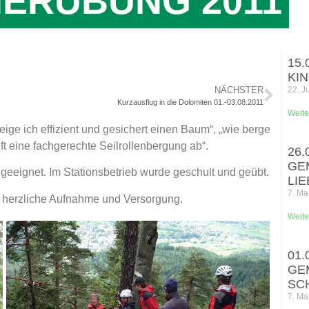
ERÜBUNG 2011
15.
KI
NÄCHSTER
22. J
Kurzausflug in die Dolomiten 01.-03.08.2011
Weite
ige ich effizient und gesichert einen Baum“, „wie berge
ft eine fachgerechte Seilrollenbergung ab“.
26.
GE
geeignet. Im Stationsbetrieb wurde geschult und geübt.
LI
7. Ma
ür herzliche Aufnahme und Versorgung.
Weite
01.
GE
SC
7. Ma