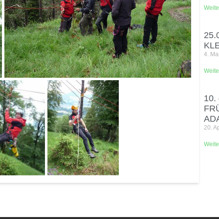
Weite
25.
KL
4. Ma
Weite
10.
FR
AD
20. A
Weite